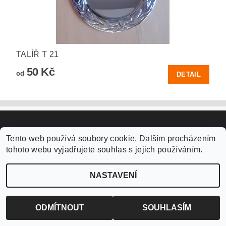
TALÍŘ T 21
50 Kč
od
DETAIL
Upravit nastavení
2026 ©
EuroCup Agency s. r. o.
, všechna práva vyhrazena
Tento web používá soubory cookie. Dalším procházením
cookies
tohoto webu vyjadřujete souhlas s jejich používáním.
Vytvořil Shoptet
NASTAVENÍ
ODMÍTNOUT
SOUHLASÍM