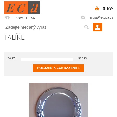
0 Kč
ecupa@ecupa.cz
+420607117737
TALÍŘE
50
Kč
520
Kč
POLOŽEK K ZOBRAZENÍ:
1