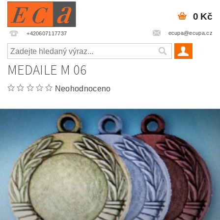
0 Kč
ecupa@ecupa.cz
+420607117737
MEDAILE M 06
Neohodnoceno