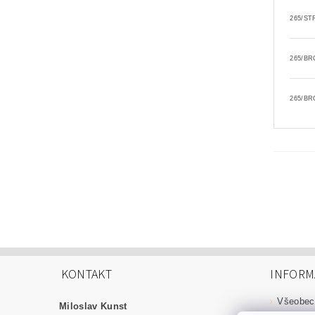
265/ST
265/BR
265/BR
KONTAKT
INFORM
Všeobec
Miloslav Kunst