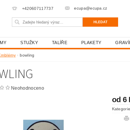
ecupa@ecupa.cz
+420607117737
ÉMY
STUŽKY
TALÍŘE
PLAKETY
GRAVÍ
NAPIŠTE NÁM
KONTAKTY
PODMÍNKY OCHRANY 
Emblémy
bowling
WLING
Neohodnoceno
od 6
Kategori