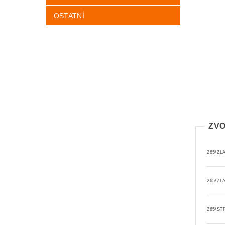
OSTATNÍ
ZVO
265/ZL
265/ZL
265/ST