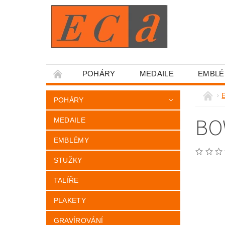
POHÁRY
MEDAILE
EMBL
VŠEOBECNÉ OBCHODNÍ PODMÍNKY.
POHÁRY
BO
MEDAILE
EMBLÉMY
STUŽKY
TALÍŘE
PLAKETY
GRAVÍROVÁNÍ